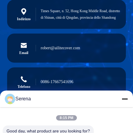
Times Square, n. 52, Hong Kong Middle Road, distretto
di Shinan, città di Qingdao, provincia dello Shandong
Indirizzo
robert@ailitecover.com
Email
0086-17667541696
Telefono
Serena
8:15 PM
Qingdao Elite New Materials Co., Ltd.
Good day, what product are you looking for?