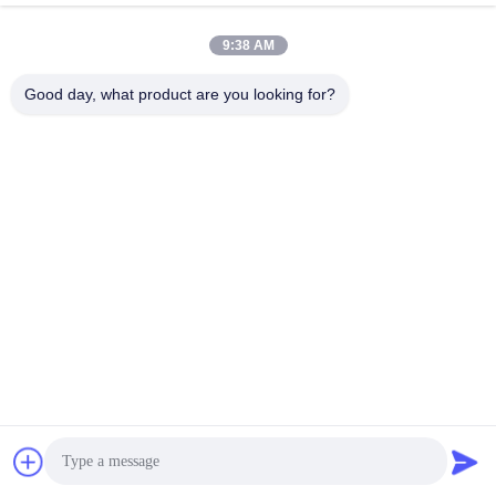
robert@ailitecover.com
9:38 AM
Email
Good day, what product are you looking for?
0086-17667541696
Telefono
Qingdao Elite New Materials Co., Ltd.
Qingdao Elite New Materials Co., Ltd.
Ottenere una citazione