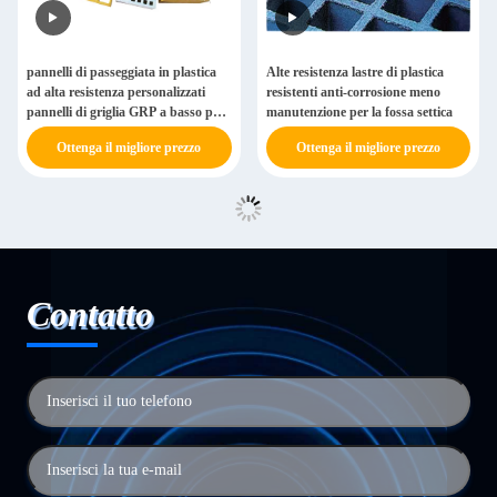
pannelli di passeggiata in plastica
Alte resistenza lastre di plastica
ad alta resistenza personalizzati
resistenti anti-corrosione meno
pannelli di griglia GRP a basso peso
manutenzione per la fossa settica
per piattaforme
Ottenga il migliore prezzo
Ottenga il migliore prezzo
Contatto