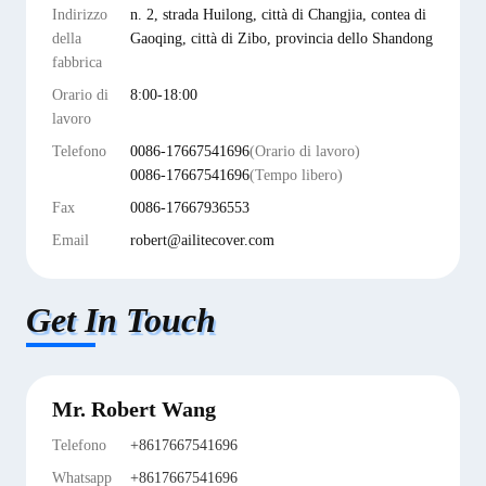
Indirizzo
n. 2, strada Huilong, città di Changjia, contea di
della
Gaoqing, città di Zibo, provincia dello Shandong
fabbrica
Orario di
8:00-18:00
lavoro
Telefono
0086-17667541696
(Orario di lavoro)
0086-17667541696
(Tempo libero)
Fax
0086-17667936553
Email
robert@ailitecover.com
Get In Touch
Mr. Robert Wang
Telefono
+8617667541696
Whatsapp
+8617667541696